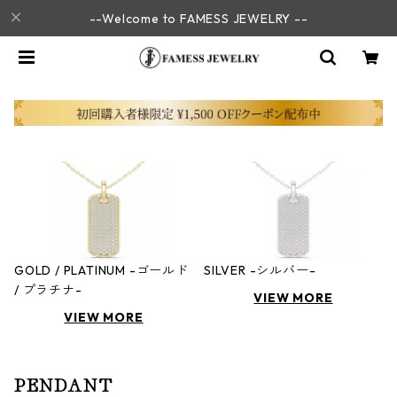
--Welcome to FAMESS JEWELRY --
GOLD / PLATINUM -ゴールド
SILVER -シルバー-
/ プラチナ-
VIEW MORE
VIEW MORE
PENDANT