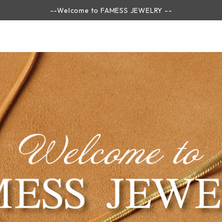
--Welcome to FAMESS JEWELRY --