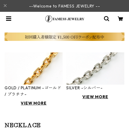
--Welcome to FAMESS JEWELRY --
GOLD / PLATINUM -ゴールド
SILVER -シルバー-
/ プラチナ-
VIEW MORE
VIEW MORE
NECKLACE