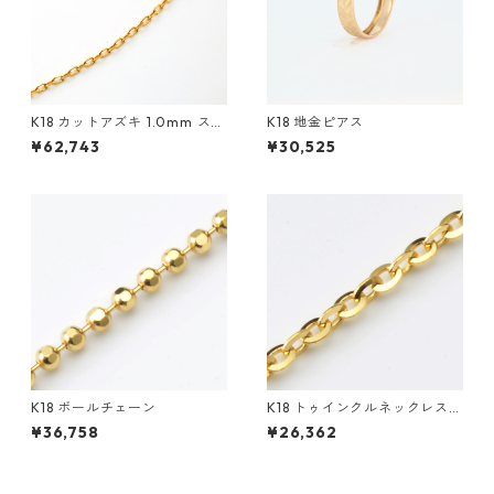
K18 カットアズキ 1.0mm スラ
K18 地金ピアス
イド付き
¥62,743
¥30,525
K18 ボールチェーン
K18 トゥインクルネックレス
0.8mm スライド付き
¥36,758
¥26,362