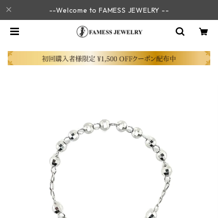
--Welcome to FAMESS JEWELRY --