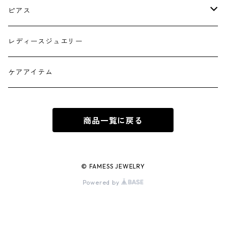
シルバー
ピアス
ゴールド フープタイプ
レディースジュエリー
シルバー フープタイプ
ケアアイテム
ゴールド スタッドピアス
商品一覧に戻る
シルバー スタッドピアス
© FAMESS JEWELRY
Powered by