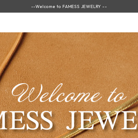
--Welcome to FAMESS JEWELRY --