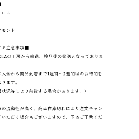
■
クロス
ヤモンド
する注意事項■
はLAの工房から輸送、検品後の発送となっておりま
ご入金から商品到着まで1週間〜2週間程のお時間を
おります。
通状況等により前後する場合があります。）
庫の流動性が高く、商品在庫切れにより注文キャン
ていただく場合もございますので、予めご了承くだ