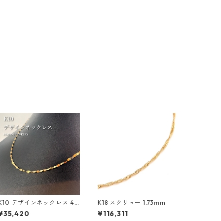
K10 デザインネックレス 45
K18 スクリュー 1.73mm
cm
¥35,420
¥116,311