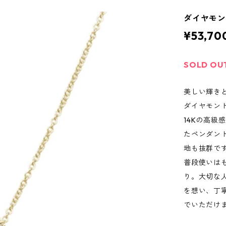
ダイヤモンド
¥53,70
SOLD OU
美しい輝き
ダイヤモン
14Kの高
たペンダン
地も抜群で
普段使いは
り。大切な
を想い、丁
でいただけ