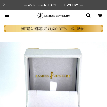
--Welcome to FAMESS JEWELRY --