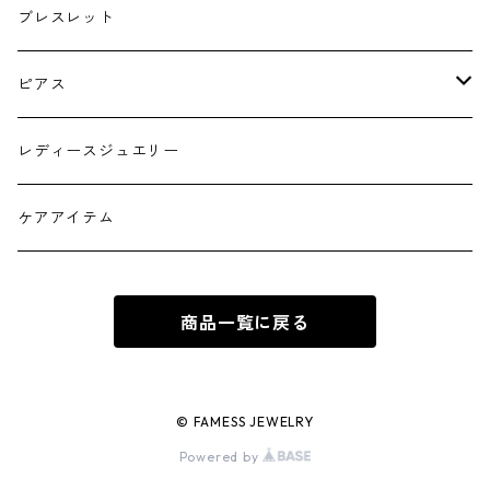
シルバー
ゴールド
ブレスレット
シルバー
ピアス
ゴールド フープタイプ
レディースジュエリー
シルバー フープタイプ
ケアアイテム
ゴールド スタッドピアス
商品一覧に戻る
シルバー スタッドピアス
© FAMESS JEWELRY
Powered by