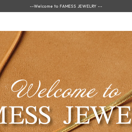
--Welcome to FAMESS JEWELRY --