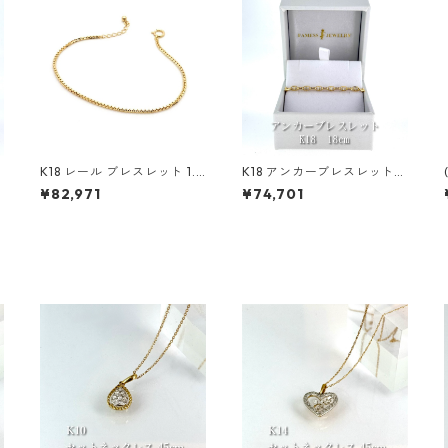
レ
K18 レール ブレスレット 1.4
K18 アンカーブレスレット
mm
3.4mm
¥82,971
¥74,701