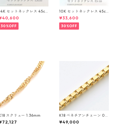
14K セットネックレス 45c
10K セットネックレス 45c
m 1mm
m 1mm
¥40,600
¥33,600
30%OFF
30%OFF
K18 スクリュー 1.36mm
K18 ベネチアンチェーン 0.5
mm
¥72,127
¥49,000