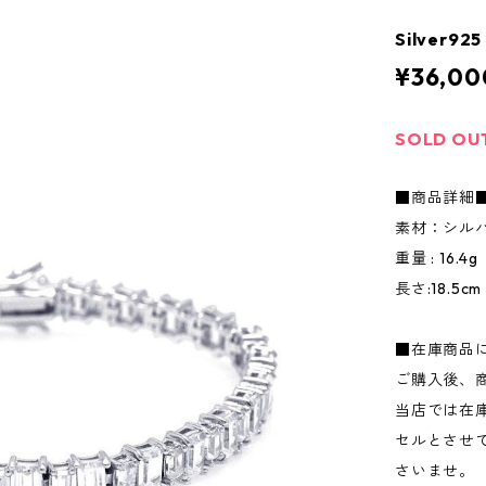
Silver
¥36,00
SOLD OU
■商品詳細
素材：シルバ
重量 : 16.4g
長さ:18.5cm
■在庫商品
ご購入後、
当店では在
セルとさせ
さいませ。