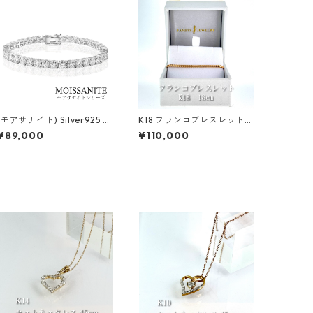
(モアサナイト) Silver925 5
K18 フランコブレスレット
mm 20cm ブレスレット
2.1mm
¥89,000
¥110,000