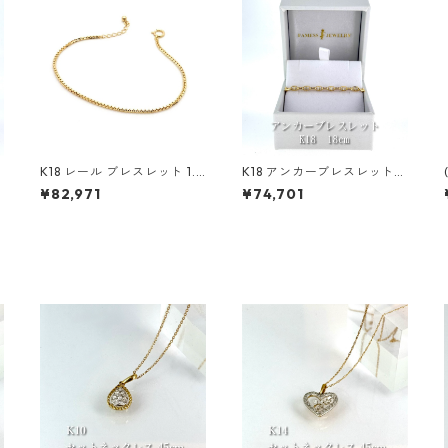
レ
K18 レール ブレスレット 1.4
K18 アンカーブレスレット
mm
3.4mm
¥82,971
¥74,701