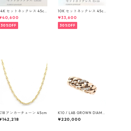
14K セットネックレス 45c
10K セットネックレス 45c
m 1mm
m 1mm
¥40,600
¥33,600
30%OFF
30%OFF
K18 アンカーチェーン 45cm
K10 / LAB GROWN DIAMO
ND イエローゴールド リン
¥142,218
¥220,000
グ