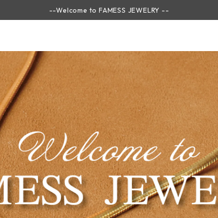
--Welcome to FAMESS JEWELRY --