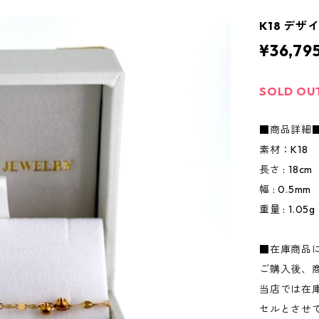
K18 デザ
¥36,79
SOLD OU
■商品詳細
素材：K18
長さ : 18cm
幅 : 0.5mm
重量 : 1.05g
■在庫商品
ご購入後、
当店では在
セルとさせ