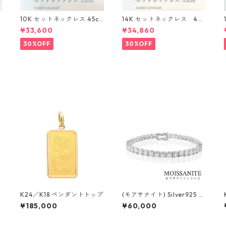
〜
10K セットネックレス 45c
14K セットネックレス 45c
m 1mm
m 1㎜
¥33,600
¥34,860
30%OFF
30%OFF
K24／K18 ペンダントトップ
(モアサナイト) Silver925 3
mm 18cm ブレスレット
¥185,000
¥60,000