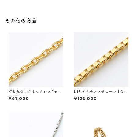
その他の商品
K18 丸あずきネックレス 1mm
K18 ベネチアンチェーン 1.0m
スライド付き
m
¥67,000
¥122,000