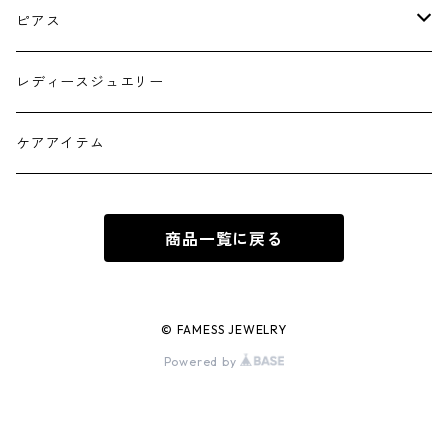
シルバー
ピアス
ゴールド フープタイプ
レディースジュエリー
シルバー フープタイプ
ケアアイテム
ゴールド スタッドピアス
商品一覧に戻る
シルバー スタッドピアス
© FAMESS JEWELRY
Powered by