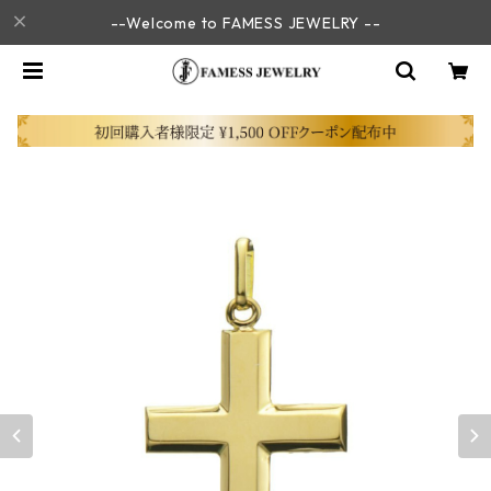
--Welcome to FAMESS JEWELRY --