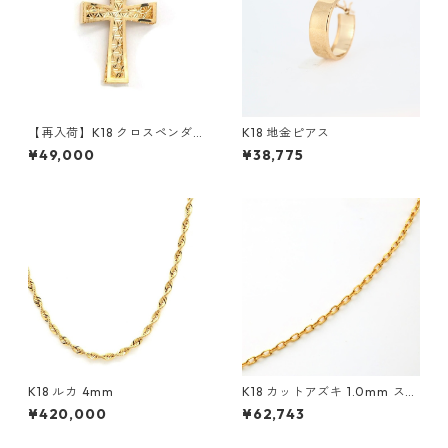
【再入荷】K18 クロスペンダン
K18 地金ピアス
ト
¥49,000
¥38,775
K18 ルカ 4mm
K18 カットアズキ 1.0mm スラ
イド付き
¥420,000
¥62,743