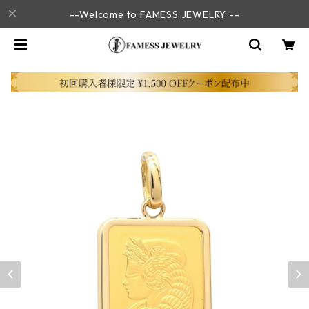
--Welcome to FAMESS JEWELRY --