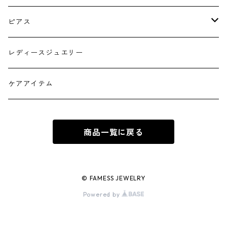
シルバー
ピアス
ゴールド フープタイプ
レディースジュエリー
シルバー フープタイプ
ケアアイテム
ゴールド スタッドピアス
商品一覧に戻る
シルバー スタッドピアス
© FAMESS JEWELRY
Powered by