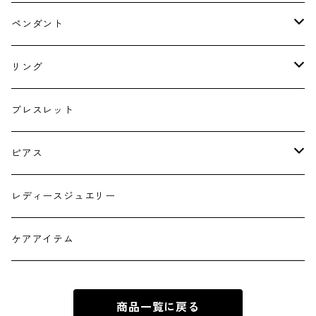
ゴールド・プラチナ
ペンダント
シルバー
ゴールド
リング
シルバー
ゴールド
ブレスレット
シルバー
ピアス
ゴールド フープタイプ
レディースジュエリー
シルバー フープタイプ
ケアアイテム
ゴールド スタッドピアス
商品一覧に戻る