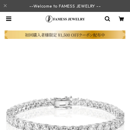
--Welcome to FAMESS JEWELRY --