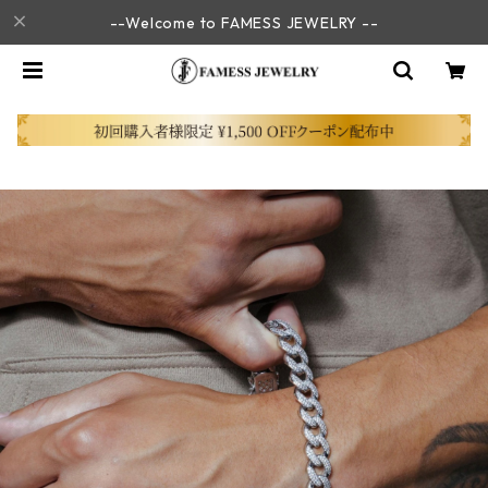
--Welcome to FAMESS JEWELRY --