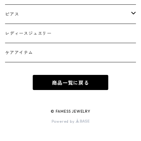
シルバー
ピアス
ゴールド フープタイプ
レディースジュエリー
シルバー フープタイプ
ケアアイテム
ゴールド スタッドピアス
商品一覧に戻る
シルバー スタッドピアス
© FAMESS JEWELRY
Powered by