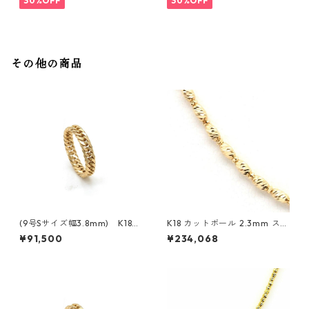
30%OFF
30%OFF
その他の商品
(9号Sサイズ幅3.8mm) K18
K18 カットボール 2.3mm スラ
イエローゴールド 6面ダブル喜
イド付き
¥91,500
¥234,068
平リング